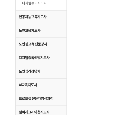
디지털튜터지도사
인공지능교육지도사
노인교육지도사
노인성교육 전문강사
디지털중독예방지도사
노인심리상담사
AI교육지도사
프로포절 전문가양성과정
실버레크레이션지도사