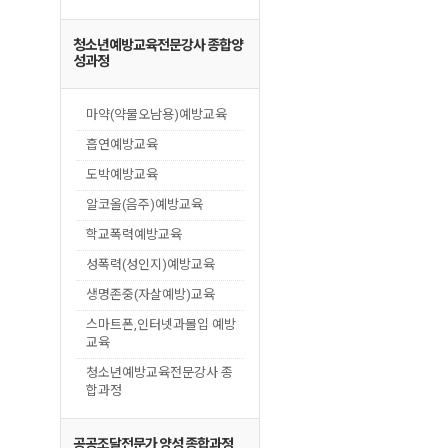
청소년예방교육전문강사 종합양
성과정
마약(약물오남용)예방교육
흡연예방교육
도박예방교육
알코올(음주)예방교육
학교폭력예방교육
성폭력(성인지)예방교육
생명존중(자살예방)교육
스마트폰,인터넷과몰입 예방
교육
청소년예방교육전문강사 종
합과정
공공조달전문가 양성 종합과정