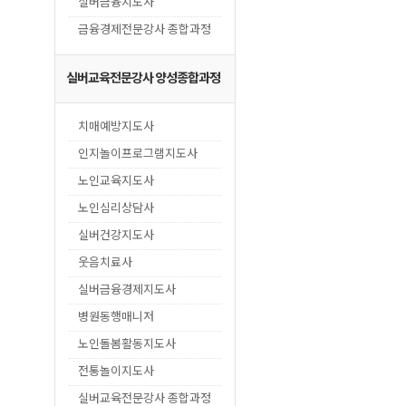
실버금융지도사
금융경제전문강사 종합과정
실버교육전문강사 양성종합과정
치매예방지도사
인지놀이프로그램지도사
노인교육지도사
노인심리상담사
실버건강지도사
웃음치료사
실버금융경제지도사
병원동행매니저
노인돌봄활동지도사
전통놀이지도사
실버교육전문강사 종합과정