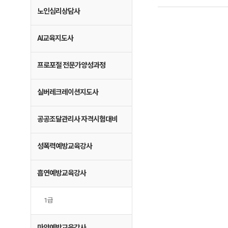
노인심리상담사
AI교육지도사
프로포절 전문가양성과정
실버레크레이션지도사
공공조달관리사 자격시험대비
성폭력예방교육강사
흡연예방교육강사
1급
마약예방교육강사