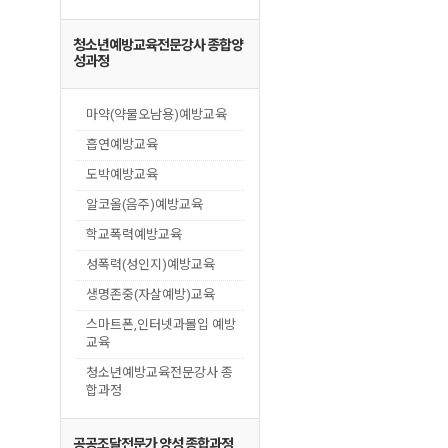
청소년예방교육전문강사 종합양
성과정
마약(약물오남용)예방교육
흡연예방교육
도박예방교육
알코올(음주)예방교육
학교폭력예방교육
성폭력(성인지)예방교육
생명존중(자살예방)교육
스마트폰,인터넷과몰입 예방
교육
청소년예방교육전문강사 종
합과정
공공조달전문가 양성 종합과정