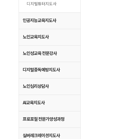
디지털튜터지도사
인공지능교육지도사
노인교육지도사
노인성교육 전문강사
디지털중독예방지도사
노인심리상담사
AI교육지도사
프로포절 전문가양성과정
실버레크레이션지도사