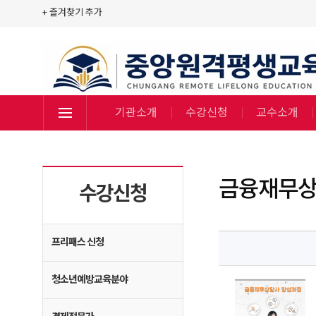
+ 즐겨찾기 추가
기관소개
수강신청
교수소개
금융재무
수강신청
프리패스 신청
청소년예방교육분야