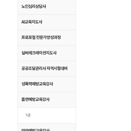
노인심리상담사
AI교육지도사
프로포절 전문가양성과정
실버레크레이션지도사
공공조달관리사 자격시험대비
성폭력예방교육강사
흡연예방교육강사
1급
마약예방교육강사