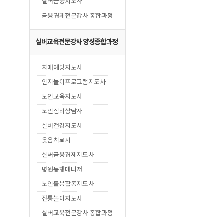
실버금융지도사
금융경제전문강사 종합과정
실버교육전문강사 양성종합과정
치매예방지도사
인지놀이프로그램지도사
노인교육지도사
노인심리상담사
실버건강지도사
웃음치료사
실버금융경제지도사
병원동행매니저
노인돌봄활동지도사
전통놀이지도사
실버교육전문강사 종합과정