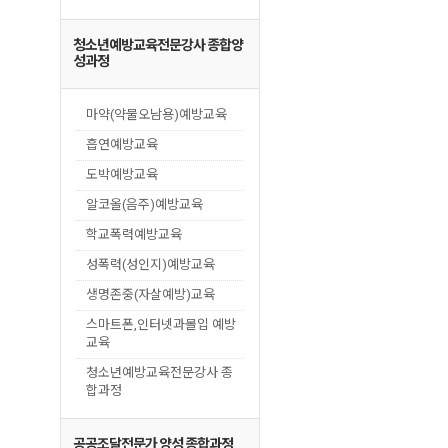
청소년예방교육전문강사 종합양
성과정
마약(약물오남용)예방교육
흡연예방교육
도박예방교육
알코올(음주)예방교육
학교폭력예방교육
성폭력(성인지)예방교육
생명존중(자살예방)교육
스마트폰,인터넷과몰입 예방
교육
청소년예방교육전문강사 종
합과정
공공조달전문가 양성 종합과정