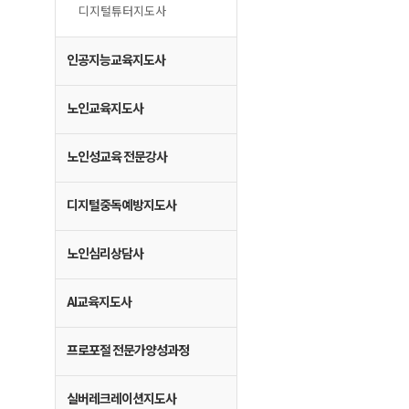
디지털튜터지도사
인공지능교육지도사
노인교육지도사
노인성교육 전문강사
디지털중독예방지도사
노인심리상담사
AI교육지도사
프로포절 전문가양성과정
실버레크레이션지도사