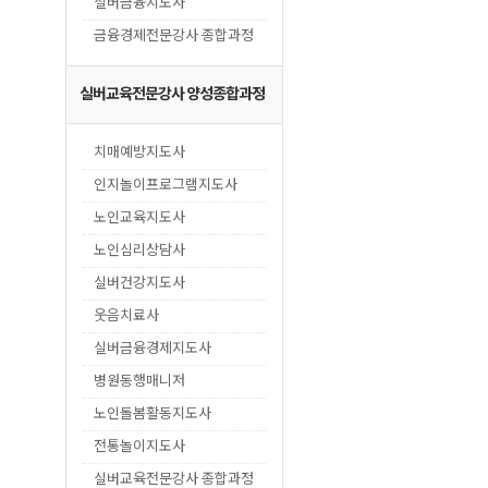
실버금융지도사
금융경제전문강사 종합과정
실버교육전문강사 양성종합과정
치매예방지도사
인지놀이프로그램지도사
노인교육지도사
노인심리상담사
실버건강지도사
웃음치료사
실버금융경제지도사
병원동행매니저
노인돌봄활동지도사
전통놀이지도사
실버교육전문강사 종합과정