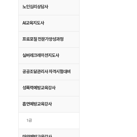
노인심리상담사
AI교육지도사
프로포절 전문가양성과정
실버레크레이션지도사
공공조달관리사 자격시험대비
성폭력예방교육강사
흡연예방교육강사
1급
마약예방교육강사